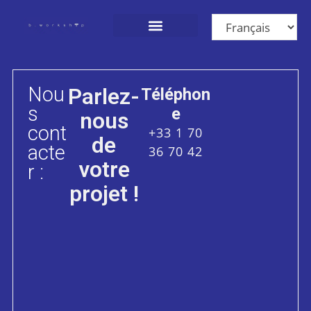
Nos Solutions
Qui sommes-nous ?
Nous rejoindre
Nou
Parlez-
Téléphon
s
E
nous
cont
+33 1 70
de
acte
36 70 42
votre
r :
projet !