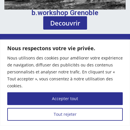
b.workshop Grenoble
Decouvrir
Nous respectons votre vie privée.
CONTACT
Nous utilisons des cookies pour améliorer votre expérience
+33 1 70 36 70 42
contactcommerce@bworkshop.fr
de navigation, diffuser des publicités ou des contenus
Siège :
personnalisés et analyser notre trafic. En cliquant sur «
Lyon : Wellio
82 rue Villeneuve 92110 Clichy
Tout accepter », vous consentez à notre utilisation des
Nantes : SPACES
Grenoble
cookies.
Accepter tout
NOS SOLUTIONS
NOS ACTIVITÉS
Tout rejeter
JD Edwards
Intégration d'ERP
NetSuite
TMA