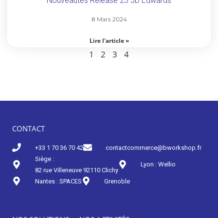
Nouveautés Release 23 JD Edwards
8 Mars 2024
Lire l'article »
1
2
3
4
CONTACT
+33 1 70 36 70 42
contactcommerce@bworkshop.fr
Siège :
Lyon : Wellio
82 rue Villeneuve 92110 Clichy
Nantes : SPACES
Grenoble