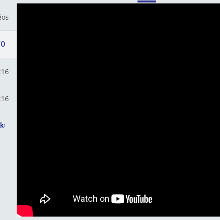
éos
FO
:16
e Corum L'Epargne
:16
ue
rkshop