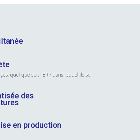
ultanée
ète
us, quel que soit l'ERP dans lequel ils se
tisée des
tures
mise en production