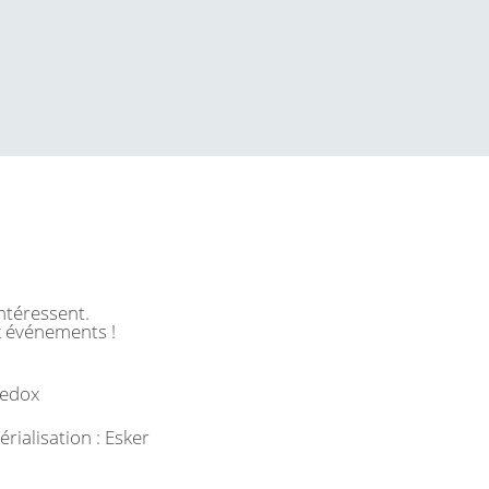
ntéressent.
x événements !
Jedox
rialisation : Esker