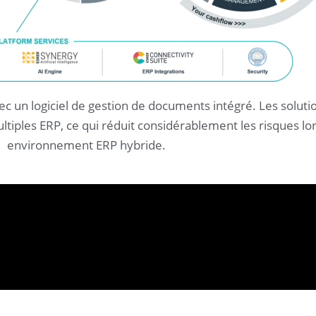
c un logiciel de gestion de documents intégré. Les solut
ultiples ERP, ce qui réduit considérablement les risques l
environnement ERP hybride.