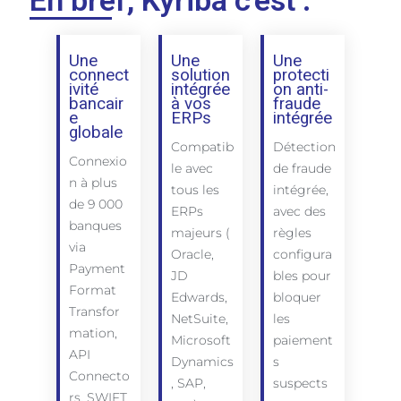
En bref, Kyriba c'est :
Une
Une
Une
connect
solution
protecti
ivité
intégrée
on anti-
bancair
à vos
fraude
e
ERPs
intégrée
globale
Compatib
Détection
Connexio
le avec
de fraude
n à plus
tous les
intégrée,
de 9 000
ERPs
avec des
banques
majeurs (
règles
via
Oracle,
configura
Payment
JD
bles pour
Format
Edwards,
bloquer
Transfor
NetSuite,
les
mation,
Microsoft
paiement
API
Dynamics
s
Connecto
, SAP,
suspects
rs, SWIFT