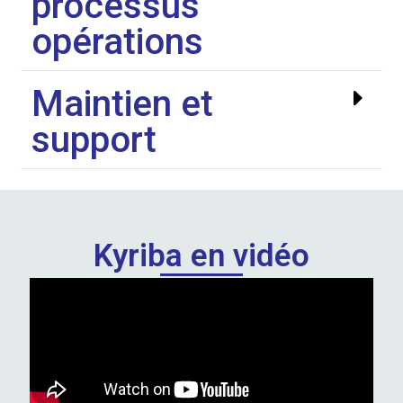
processus
opérations
Maintien et
support
Kyriba en vidéo