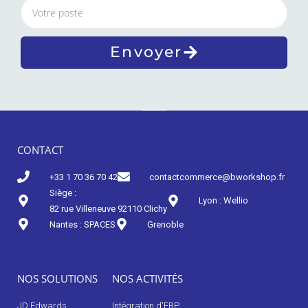
Envoyer
CONTACT
Nos actualités
+33 1 70 36 70 42
contactcommerce@bworkshop.fr
Siège :
Lyon : Wellio
82 rue Villeneuve 92110 Clichy
Nantes : SPACES
Grenoble
NOS SOLUTIONS
NOS ACTIVITÉS
JD Edwards
Intégration d'ERP