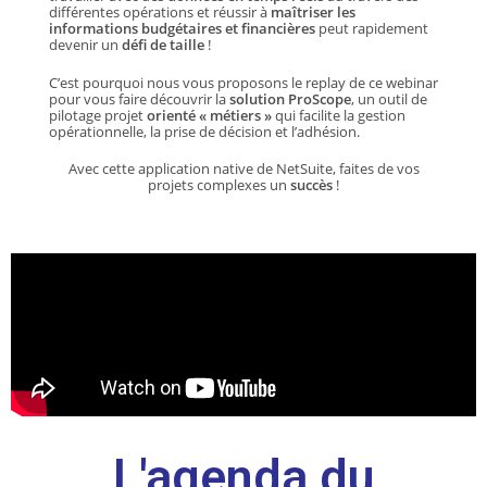
différentes opérations et réussir à
maîtriser les
informations budgétaires et financières
peut rapidement
devenir un
défi de taille
!
C’est pourquoi nous vous proposons le replay de ce webinar
pour vous faire découvrir la
solution ProScope
, un outil de
pilotage projet
orienté
« métiers »
qui facilite la gestion
opérationnelle, la prise de décision et l’adhésion.
Avec cette application native de NetSuite, faites de vos
projets complexes un
succès
!
L'agenda du