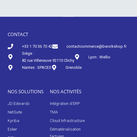
CONTACT
Nos actualités
+33 1 70 36 70 42
contactcommerce@bworkshop.fr
Siège :
Lyon : Wellio
82 rue Villeneuve 92110 Clichy
Nantes : SPACES
Grenoble
NOS SOLUTIONS
NOS ACTIVITÉS
JD Edwards
Intégration d'ERP
NetSuite
TMA
Kyriba
Cloud Infrastructure
Esker
Dématérialisation
factures