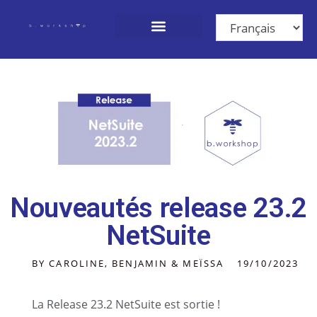
Nos Solutions
Qui sommes-nous ?
Nous rejoindre
Nouveautés release 23.2
NetSuite
BY CAROLINE, BENJAMIN & MEÏSSA
19/10/2023
La Release 23.2 NetSuite est sortie !