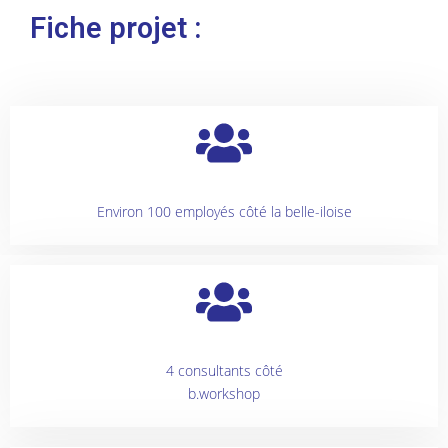
Fiche projet :
Environ 100 employés côté la belle-iloise
4 consultants côté
b.workshop